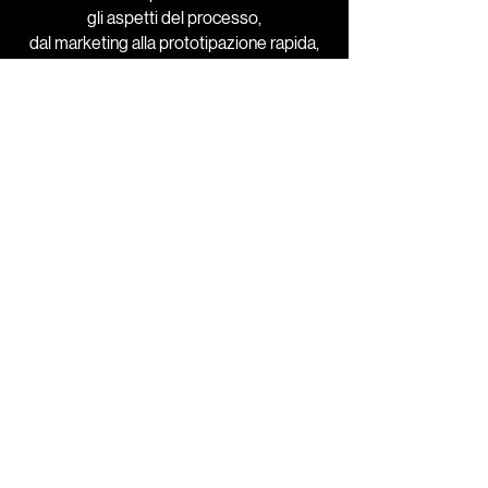
gli aspetti del processo,
dal marketing alla prototipazione rapida,
fino ai vincoli tecnici e all'avvio della
produzione.
PROGETTI